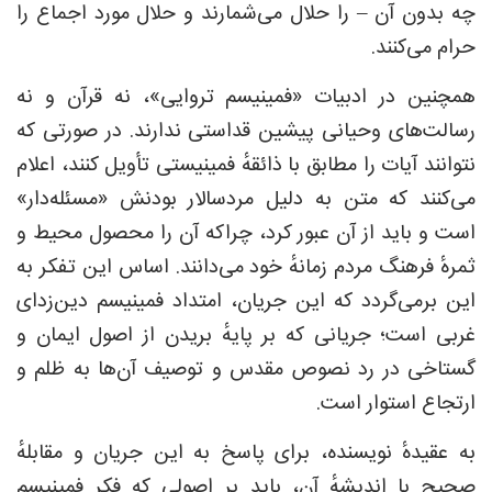
چه بدون آن – را حلال می‌شمارند و حلال مورد اجماع را
حرام می‌کنند.
همچنین در ادبیات «فمینیسم تروایی»، نه قرآن و نه
رسالت‌های وحیانی پیشین قداستی ندارند. در صورتی که
نتوانند آیات را مطابق با ذائقهٔ فمینیستی تأویل کنند، اعلام
می‌کنند که متن به ‌دلیل مردسالار بودنش «مسئله‌دار»
است و باید از آن عبور کرد، چراکه آن را محصول محیط و
ثمرهٔ فرهنگ مردم زمانهٔ خود می‌دانند. اساس این تفکر به
این برمی‌گردد که این جریان، امتداد فمینیسم دین‌زدای
غربی است؛ جریانی که بر پایهٔ بریدن از اصول ایمان و
گستاخی در رد نصوص مقدس و توصیف آن‌ها به ظلم و
ارتجاع استوار است.
به عقیدهٔ نویسنده، برای پاسخ به این جریان و مقابلهٔ
صحیح با اندیشهٔ آن، باید بر اصولی که فکر فمینیسم