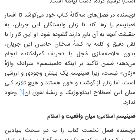
است) ترسیم کرده، دست نیافته است.
نویسنده در فصل‌های سه‌گانهٔ کتاب خود می‌کوشد تا افسار
فمینیسم را رها کند تا زبان وابستگان این جریان، به
حقیقت آنچه به آن باور دارند گشوده شود. او این کار را با
نقل دقیق و کلمه به کلمهٔ سخنان حامیان این جریان،
بدون خلاصه‌سازی مُخِل یا تحریف گمراه‌کننده انجام
می‌دهد؛ ضمن تأکید بر اینکه «فمینیسم» مترادف واژهٔ
«زنان» نیست، زیرا فمینیسم یک بینش وجودی و ارزشی
است، اما زنان از گوشت و خون هستند و هیچ تلازم کلی
میان این اصطلاح ایدئولوژیک و ریشهٔ لغوی آن
[۱]
وجود
ندارد.
فمینیسم اسلامی؛ میان واقعیت و اسلام
نویسنده فصل نخست کتاب را به دو مبحث بنیادین