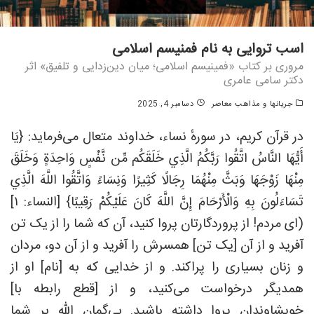
اسب تروایی به نام فمنیسم اسلامی
مروری بر کتاب «فمینیسم اسلامی؛ میان دین‌زدایی و تلفیق» اثر
دکتر سامی عامری
جریانها و مذاهب معاصر
دسامبر 4, 2025
در قرآن کریم، در سورهٔ نساء، خداوند متعال می‌فرماید: {يَا
أَيُّهَا النَّاسُ اتَّقُوا رَبَّكُمُ الَّذِي خَلَقَكُم مِّن نَّفْسٍ وَاحِدَةٍ وَخَلَقَ
مِنْهَا زَوْجَهَا وَبَثَّ مِنْهُمَا رِجَالًا كَثِيرًا وَنِسَاءً وَاتَّقُوا اللَّهَ الَّذِي
تَسَاءَلُونَ بِهِ وَالْأَرْحَامَ إِنَّ اللَّهَ كَانَ عَلَيْكُمْ رَقِيبًا} [النساء: ۱]
(ای مردم! از پروردگارتان پروا کنید، آن که شما را از یک تن
آفرید و از آن [یک تن] همسرش را آفرید و از آن دو، مردان
و زنان بسیاری را پراکند. و از خدایی که به [نام] او از
همدیگر درخواست می‌کنید، و از [قطع رابطه با]
خویشاوندان پروا داشته باشید. بی‌گمان الله بر شما