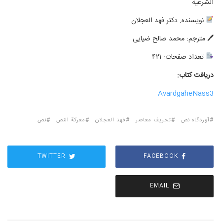
الشرعية
نویسنده: دکتر فهد العجلان
🖊 مترجم: محمد صالح ضیایی
تعداد صفحات: ۴۲۱
دریافت کتاب:
AvardgaheNass3
آوردگاه نص
تحریف معاصر
فهد العجلان
معركة النص
نص
TWITTER
FACEBOOK
EMAIL