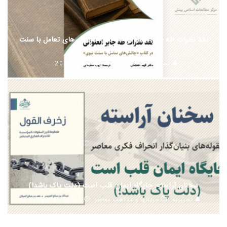
نقد نظرات طه جابر العلوانی در کتاب «چالش‌های تعامل با سنت
نبوی»
تحریریه
كتابخانه
جولای 13, 2026
سخنان آراسته: جایگاه ایمان قلب است (دلت پاک باشد!)
تحریریه
جریانها و مذاهب معاصر
دسامبر 26, 2025