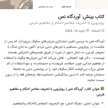
کتاب بینش: آوردگاه نص
رویارویی با تحریف معاصرِ احکام و مفاهیم شرعی
كتابخانه
ژانویه 16, 2026
آوردگاه نص به بررسی تغییر استراتژی جریان‌های سکولار می‌پردازد که پس از
شکست در رویارویی مستقیم با باورهای دینی مردم، اکنون به جای جنگ با
نصوص شرعی، به دنبال «عبور از نص» از طریق تفسیرهای انحرافی هستند.
نویسنده – دکتر فهد العجلان – فاش می‌کند که این جریان‌ها چگونه با استفاده
از مفاهیم جذابی چون «مقاصد شریعت» و «مصلحت» و سوءاستفاده از نام
علمای بزرگ، می‌کوشند افکار سکولار خود را در پوششی دینی به جامعهٔ
مسلمان عرضه کنند تا بدون برانگیختن حساسیت‌ها، پایه‌های فقه را از درون
سست نمایند.
عنوان کتاب: آوردگاه نص | رویارویی با تحریف معاصرِ احکام و مفاهیم
شرعی
عنوان اصلی: معركة النص؛ مع التحريف المعاصر للأحكام والمفاهيم