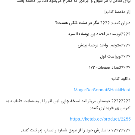
برای تعامل با هر سوال و ایرادی که مطرح می‌شود آمادگی داشته باشد.
[از مقدمهٔ کتاب]
عنوان کتاب: ????
مگر در سنت شکی هست؟
????نویسنده:
احمد بن یوسف السید
????️مترجم: واحد ترجمهٔ بینش
????ویراست اول
????تعداد صفحات: ۱۷۲
دانلود کتاب:
MagarDarSonnatSHakkiHast
???????? دوستان می‌توانند نسخهٔ چاپی این اثر را از وب‌سایت «کتاب» به
آدرس زیر خریداری کنند:
???????? یا سفارش خود را از طریق شماره واتساپ زیر ثبت کنند: