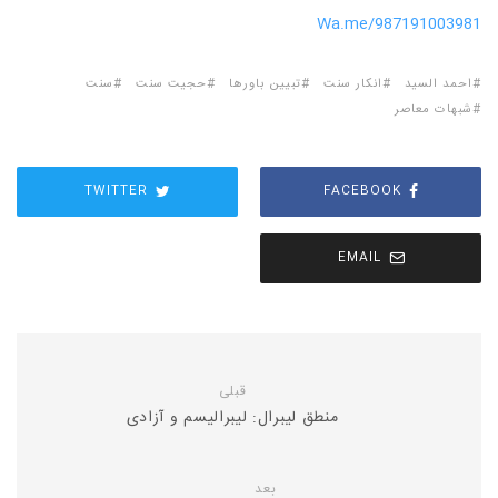
Wa.me/987191003981
احمد السید
انکار سنت
تبیین باورها
حجیت سنت
سنت
شبهات معاصر
TWITTER
FACEBOOK
EMAIL
قبلی
منطق لیبرال: لیبرالیسم و آزادی
بعد