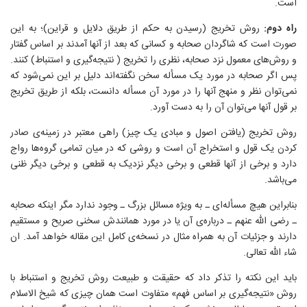
است.
راه دوم:
روش تخریج (رسیدن به حکم از طریق دلایل و قراین)؛ به این
صورت است که شاگردان صحابه و کسانی که بعد از آنها آمدند بر اساس گفتار
و روش‌های معمول نزد صحابه، نظری را تخریج ( نتیجه‌گیری و استنباط) کنند.
پس اگر صحابه در مورد یک مسأله سخن نگفته‌اند دلیل بر این نمی‌شود که
نمی‌توان نظر و منهج آنها را در مورد آن مسأله دانست، بلکه از طریق تخریج
بر قول آنها می‌توان آن را به دست آورد.
روش تخریج (یافتن اصول و مبادی یک چیز) راهی معتبر در زمینه‌ی صادر
کردن یک قول و استخراج آن است و روشی که در میان تمامی گروه‌ها رواج
دارد و برخی از آنها قطعی و برخی دیگر نزدیک به قطعی و برخی دیگر ظنی
می‌باشد.
بنابراین هیچ مسأله‌ای ـ به ویژه مسائل بزرگ ـ وجود ندارد مگر اینکه صحابه
ـ رضی الله عنهم ـ درباره‌ی آن یا در مورد همانندش سخنی صریح و مستقیم
دارند و جزئیات آن به همراه مثال در نسخه‌ی کامل این مقاله خواهد آمد. ان
شاء الله تعالی.
باید این نکته را تذکر داد که حقیقت و طبیعت روش تخریج و استنباط با
روش «نتیجه‌گیری بر اساس فهم» متفاوت است همان چیزی که شیخ الاسلام