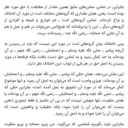
بنابراین در تمامی سخن‌های سابق همین مقدار از مطابقت با حق مورد نظر
بوده است؛ یعنی همان مقداری که گروه‌های مختلف امت در مورد آن اختلاف
و نزاع کرده‌اند. تمامی گروه‌های امت ـ جز خوارج و شیعه و افرادی از
گروه‌های دیگر ـ این را پذیرفته‌اند که هیچ‌کس نمی‌تواند در علم و عمل با هم
به آن جایی که صحابه ـ رضی الله عنه ـ رسیده‌اند، برسد.
پس اختلاف میان گروه‌های امت در مورد این نیست که باید در رسیدن به
آن‌چه پیامبر ـ صلی الله علیه وسلم ـ و اصحابش ـ رضی الله عنهم ـ بر آن
بوده‌اند به حد کمال رسید و به تمامی حق دست‌ یافت، بلکه فرقه‌ها در مورد
رسیدن به اصل حق در هر بابی از ابواب دین اختلاف نظر دارند.
این نشان می‌دهد، همان حقی که پیامبر ـ صلی الله علیه وسلم ـ و اصحابش
بر آن بوده‌اند، چیزی واجب است که می‌توان به اصل آن رسید و تنها موضوع
کمال می‌ماند که در مورد آن تشویق به عمل آمده است؛ بنابراین حقی که
پیامبر ـ صلی الله علیه وسلم ـ و اصحابش ـ رضی الله عنهم ـ بر آن بوده‌اند یا
همان سلفیت، تنها منهجی نیست که در پی آن باشیم یا فقط تصوری ذهنی
نیست که نمی‌توان آن را اجرا نمود؛ بلکه حقیقت و واقعیتی است که
می‌توان آن را اجرا نموده و به اصل آن رسید.
بنابراین نباید بگوییم شخصی که می‌گوید: من پیرو صحابه و پیرو سلفیت