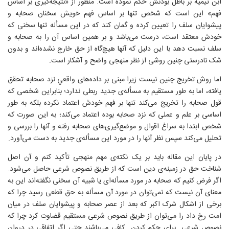
ابن تیمیه بر باطل بودنش حکم نموده است. منظور از «نتیجه‌گیری بر اساس
فهم» این است که شخص تنها بر اساس فهم خویش سخنان صحابه و
پیشوایان سلف را تعیین کرده و گمان کند که در این مسأله تنها سخنی که
خودش معتقد است، درست می‌باشد و بر همین اساس آن را به صحابه و
سلف نسبت دهد با این دلیل که آنها هیچ‌گاه از حق خارج نشده‌اند و بدون
شک نادرستی چنین روشی از نظر منهجی واضح و آشکار است.
اما روش تخریج چنین نیست زیرا مبنی بر داده‌های واقعي نزد صحابه تحقق
یافته، اما به طور مستقیم به مسأله‌ی جدید ربطی ندارد؛ بنابراین شخصی که
قول صحابه را تخریج می‌کند تنها بر فهم خودش اعتماد نکرده بلکه به طور
اساسی بر علم و عملی که نزد صحابه بوده اعتماد می‌کند؛ به این صورت که
شخص ابتدا به سراغ اقوال و موضع‌گیری‌های صحابه رفته و آنها را بررسی و
تحلیل می‌کند سپس نظر آنها را در مورد این مسأله‌ی جدید به دست می‌آورد.
در پایان این مقاله باید بر یک نکته‌ی مهم منهجی تأکید کنم و آن اصل
شناخت حق در زمینه‌ی دین است که از طریق نصوص شرعی حاصل می‌شود.
اگر فرض کنیم که صحابه در مورد مسأله‌ای یا شبیه آن سخنی نگفته‌اند این به
معنای آن نیست که نمی‌توان در مورد آن مسأله به حق قطعی رسید چرا که
برخی از اشکال شرک اکبر که بعد از عصر صحابه و پیشوایان سلف در میان
امت رخ داد را می‌توان از طریق نصوص شرعی مستقیم قضاوت کرد چرا که
نصوص شرعی برای حکم کردن کافی می‌باشند حتی اگر اتفاقی در دروان