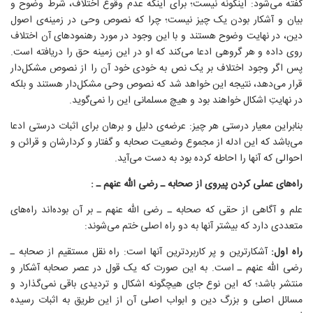
گفته می‌شود: اینگونه نیست؛ برای‌ اینکه عدم وقوع اختلاف، شرط وضوح و
بیان و آشکار بودن یک چیز نیست؛ چرا که نصوص وحی در زمینه‌ی اصول
دین، در نهایت وضوح هستند و با این وجود در مورد رهنمودهای آن اختلاف
روی داده و هر گروهی ادعا می‌کند که او در این زمینه حق را دریافته است.
پس اگر وجود اختلاف بر یک نص به خودی خود آن را از نصوص مشکل‌دار
قرار می‌دهد، نتیجه این خواهد شد که نصوص وحی مشکل‌دار هستند و بلکه
در نهایتِ اشکال خواهند بود و هیچ مسلمانی این را نمی‌گوید.
بنابراین معیار درستی هر چیز: عرضه‌ی دلیل و برهان برای اثبات درستی ادعا
می‌باشد که این ادله از مجموع وضعیت صحابه و گفتار و کردارشان و قرائن و
احوالی که آنها را احاطه کرده بود به دست می‌آید.
راه‌های عملی کردن پیروی از صحابه ـ رضی الله عنهم ـ :
علم و آگاهی از حقی که صحابه ـ رضی الله عنهم ـ بر آن بوده‌اند راه‌های
متعددی دارد که بیشتر آنها به دو راه اصلی ختم می‌شوند:
راه اول:
آشکارترین و پر کاربردترین آنها است: راه نقل مستقیم از صحابه ـ
رضی الله عنهم ـ است. به این صورت که یک قول در عصر صحابه آشکار و
منتشر باشد؛ که این نوع جای هیچگونه اشکال و تردیدی باقی نمی‌گذارد و
مسائل اصلی و بزرگ دین و ابواب اصلی آن از این طریق به اثبات رسیده