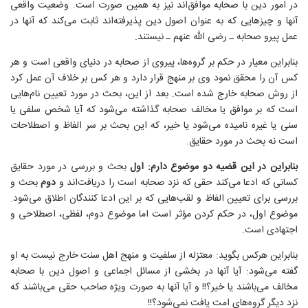
در امور دین با صحابه موافق‌اند نیز به همین صورت است. وضعیت واقعی
آنها و چیزهایی که به عنوان اصول دین پذیرفته‌اند ثابت می‌کند که آنها در
عمل پیرو صحابه ـ رضی الله عنهم ـ نیستند.
بنابراین معیار در حکم بر گروه‌ها، پیروی از صحابه در دنیای واقعی است و هر
کس آن را محقق نمود وی بر منهج قرار دارد و هر کس بر خلاف آن عمل کرد
از روش صحابه خارج شده است. بعد از این، بحث در مورد تعیین نام‌‌هایی
است که بر موافق یا مخالف صحابه گذاشته می‌شود که آیا شخص سلفی یا
سنی یا غیره نامیده می‌شود یا خیر، که این بحث بر سر الفاظ و اصطلاحات
است نه بحث در مورد حقایق.
بنابراین در این قضیه
دو موضوع دارم
:
اول
بحث و بررسی در مورد حقایق
کسانی که ادعا می‌کند حقی که نزد صحابه است را دریافت‌اند و
دوم
بحث و
بررسی برای تعیین الفاظ و لقب‌هایی که بر این ادعا کنندگان اطلاق می‌شود.
موضوع اول، در حکم کردن مؤثر است اما موضوع دوم، لفظی، اصطلاحی و
اجتهادی است.
بنابراین هرکس بگوید: معتزله از سلفیت و منهج اهل سنت خارج نیست به او
گفته می‌شود: آیا آنها در بخشی از مسائل اجماعی و اصول دین با صحابه
مخالف می‌باشند یا خیر؟!! و آیا آنها به صورت ویژه صاحب حقی می‌باشند که
نزد دیگر گروه‌های امت یافت نمی‌شود؟!!