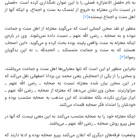
به نام «فضل الاعتزال» فصلی را با این عنوان نامگذاری کرده است: «فصلی
در نسبت دادن معتزله به خروج از تمسک به سنت و اجماع، و اینکه آنها از
اهل سنت و اجماع نیستند»
[۲]
.
منظور او نقد سخن کسانی است که می‌گوید معتزله از اهل سنت و جماعت
نبوده و به صحابه ـ رضی الله عنهم ـ نسبت داده نمی‌شوند. وی در باره‌ی
اینکه معتزله به سنت واقعی پایبند بوده بحث کرده و می‌گوید: «این اصحاب
هستند که به سنت و جماعت متمسکند ـ الحمدلله ـ؛ نه این بدگویان
رسوا»
[۳]
.
بنابراین منظور او این است که تنها معتزلی‌ها اهل سنت و جماعت می‌باشند،
و سخنی را از یکی از اصحابش یعنی محمد بن یزداذ اصفهانی نقل می‌کند که
در این سخن بیان شده معتزله نسبت به صحابه ـ رضی الله عنهم ـ
سزاوارترند. سخن وی نشان می‌دهد که معتزله از صحابه ـ رضی الله عنهم ـ
ابراز بیزاری نکرده، بلکه معتقدند که این مذهب به صحابه منتسب بوده و
خودشان را امتداد فکر صحابه قلمداد می‌کنند.
اینکه معتزله خود را به صحابه منتسب می‌کنند به این معنی نیست که آنها در
عمل پیرو روش صحابه ـ رضی الله عنهم ـ می‌باشند.
وضعیت فرقه‌های دیگری که اعلان می‌کنند پیرو صحابه بوده و ادعا دارند که