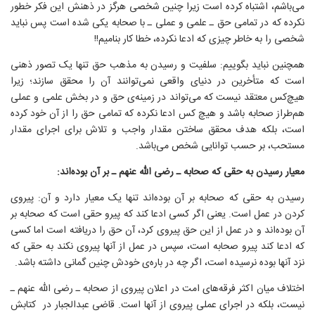
می‌باشم، اشتباه کرده است زیرا چنین شخصی هرگز در ذهنش این فکر خطور
نکرده که در تمامی حق ـ علمی و عملی ـ با صحابه یکی شده است پس نباید
شخصی را به خاطر چیزی که ادعا نکرده، خطا کار بنامیم!!
همچنین نباید بگوییم: سلفیت و رسیدن به مذهب حق تنها یک تصور ذهنی
است که متأخرین در دنیای واقعی نمی‌توانند آن را محقق سازند؛ زیرا
هیچ‌کس معتقد نیست که می‌تواند در زمینه‌ی حق و در بخش علمی و عملی
هم‌طراز صحابه باشد و هیچ کس ادعا نکرده که تمامی حق را از آن خود کرده
است، بلکه هدف محقق ساختن مقدار واجب و تلاش برای اجرای مقدار
مستحب، بر حسب توانایی شخص می‌باشد.
معیار رسیدن به حقی که صحابه ـ رضی الله عنهم ـ بر آن بوده‌اند:
رسیدن به حقی که صحابه بر آن بوده‌اند تنها یک معیار دارد و آن: پیروی
کردن در عمل است. یعنی اگر کسی ادعا کند که پیرو حقی است که صحابه بر
آن بوده‌اند و در عمل از این حق پیروی کرد، آن حق را دریافته است اما کسی
که ادعا کند پیرو صحابه است، سپس در عمل از آنها پیروی نکند به حقی که
نزد آنها بوده نرسیده است، اگر چه در باره‌ی خودش چنین گمانی داشته باشد.
اختلاف میان اکثر فرقه‌های امت در اعلان پیروی از صحابه ـ رضی الله عنهم ـ
نیست، بلکه در اجرای عملی پیروی از آنها است. قاضی عبدالجبار در کتابش