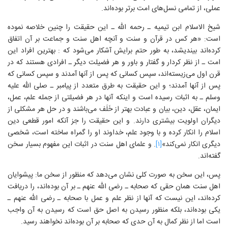
عملی، از تمامی نسل‌های امت برتر بوده‌اند.
شیخ الاسلام ابن تیمیه ـ رحمه الله ـ این حقیقت را چنین خلاصه نموده
است: «هر کس در قرآن و سنت و آنچه اهل سنت و جماعت بر آن اتفاق
کرده‌اند بیندیشد، به طور حتم برایش آشکار می‌شود که : بهترین افراد این
امت ـ از نظر کردار و گفتار و باور و هر فضیلت دیگر ـ افرادی هستند که در
قرن اول می‌زیسته‌اند، سپس کسانی که پس از آنها آمدند و سپس کسانی که
پس از آنها آمدند؛ و این حقیقت به طرق متعدد از پیامبر ـ صلی الله علیه
وسلم ـ به اثبات رسیده است و اینکه آنها در هر فضیلتی از جمله علم، عمل،
ایمان، عقل، دین، بیان و عبادت بهتر از خَلَف می‌باشند و در حل هر مشکلی از
دیگران اولویت بیشتری دارند. و این حقیقت را جز آنکه امور قطعی دین
اسلام را انکار کرده و با وجود علم، خداوند او را گمراه‌ ساخته است، شخصی
دیگری انکار نمی‌کند»
[۱]
. و علمای اهل سنت در اثبات این مفهوم بسیار سخن
گفته‌اند.
پس، این سخن به صورت کلی نشان می‌دهد که منظور از سخن ما: پیشوایان
اهل سنت همان حقی که صحابه ـ رضی الله عنهم ـ بر آن بوده‌اند، را دریافت
کرده‌اند، این نیست که آنها از نظر علم و عمل با صحابه ـ رضی الله عنهم ـ
یکی بوده‌اند، بلکه منظور رسیدن به اصل حق است که رسیدن به آن واجب
است اما از نظر کمال به آن حدی که صحابه بر آن بوده‌اند نخواهند رسید.