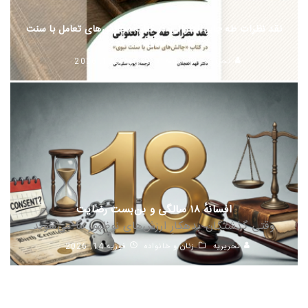
نقد نظرات طه جابر العلوانی در کتاب «چالش‌های تعامل با سنت
نبوی»
تحریریه
كتابخانه
جولای 13, 2026
افسانهٔ ۱۸ سالگی و بن‌بست رضایت
وقتی گذشتگان بدهکارِ ارزش‌های نوظهور ما می‌شوند
تحریریه
زنان و خانواده
فوریه 14, 2026