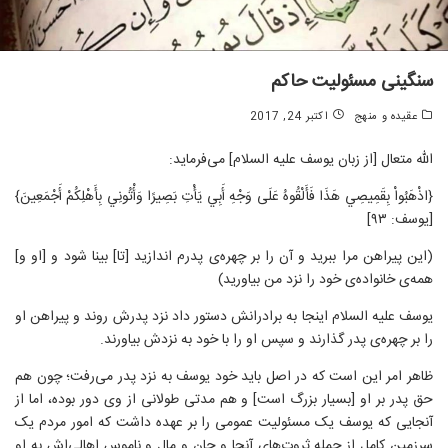
سنگینی مسئولیت حاکم
عقیده و منهج
اکتبر 24, 2017
الله متعال [از زبان یوسف علیه السلام] می‌فرماید:
{اذْهَبُواْ بِقَمِيصِي هَذَا فَأَلْقُوهُ عَلَى وَجْهِ أَبِي يَأْتِ بَصِيرًا وَأْتُونِي بِأَهْلِكُمْ أَجْمَعِينَ}
[یوسف: ۹۳]
(این پیراهن مرا ببرید و آن را بر چهره‌ی پدرم اندازید [تا] بینا شود و [او و]
همه‌ی خانواده‌ی خود را نزد من بیاورید)
یوسف علیه السلام اینجا به برادرانش دستور داد نزد پدرش روند و پیراهن او
را بر چهره‌ی پدر گذارند و سپس او را با خود به نزدش بیاورند.
ظاهر امر این است که در اصل باید خود یوسف به نزد پدر می‌رفت؛ چون هم
حق پدر بر او [بسیار بزرگ است] و هم مدتی طولانی از وی دور بوده، اما از
آنجایی که یوسف یک مسئولیت عمومی را بر عهده داشت که امور مردم یک
سرزمین کامل از جمله ثروت‌های آنجا و جان و مال و ناموس اهالی‌اش به او