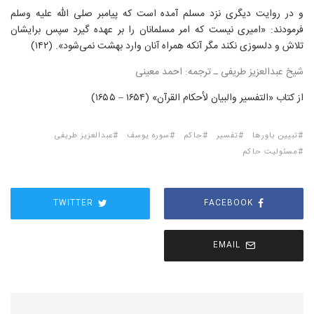
و در روایت دیگری نزد مسلم آمده است که پیامبر صلی الله علیه وسلم
فرمودند: «امیری نیست که امر مسلمانان را بر عهده گیرد سپس برایشان
تلاش و دلسوزی نکند مگر آنکه همراه آنان وارد بهشت نمی‌شود». (۱۴۲)
شیخ عبدالعزیز طریفی ـ ترجمه: احمد معینی
از کتاب «التفسیر والبیان لأحکام القرآن» (۱۶۵۴ – ۱۶۵۵)
تبیین باورها
تفسیر
حاکم
سوره یوسف
عبدالعزیز طریفی
مسئولیت حاکم
TWITTER
FACEBOOK
EMAIL