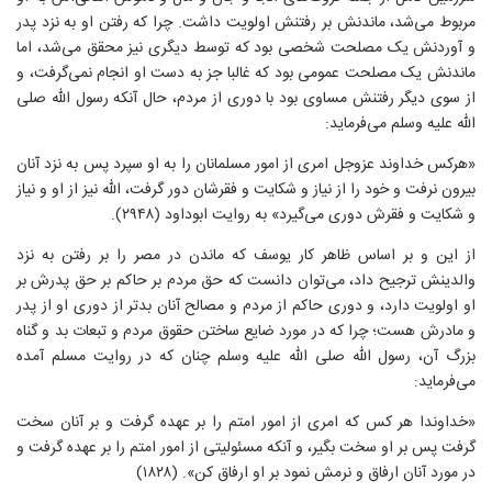
مربوط می‌شد، ماندنش بر رفتنش اولویت داشت. چرا که رفتن او به نزد پدر
و آوردنش یک مصلحت شخصی بود که توسط دیگری نیز محقق می‌شد، اما
ماندنش یک مصلحت عمومی بود که غالبا جز به دست او انجام نمی‌گرفت، و
از سوی دیگر رفتنش مساوی بود با دوری از مردم، حال آنکه رسول الله صلی
الله علیه وسلم می‌فرماید:
«هرکس خداوند عزوجل امری از امور مسلمانان را به او سپرد پس به نزد آنان
بیرون نرفت و خود را از نیاز و شکایت و فقرشان دور گرفت، الله نیز از او و نیاز
و شکایت و فقرش دوری می‌گیرد» به روایت ابوداود (۲۹۴۸).
از این و بر اساس ظاهر کار یوسف که ماندن در مصر را بر رفتن به نزد
والدینش ترجیح داد، می‌توان دانست که حق مردم بر حاکم بر حق پدرش بر
او اولویت دارد، و دوری حاکم از مردم و مصالح آنان بدتر از دوری او از پدر
و مادرش هست؛ چرا که در مورد ضایع ساختن حقوق مردم و تبعات بد و گناه
بزرگ آن، رسول الله صلی الله علیه وسلم چنان که در روایت مسلم آمده
می‌فرماید:
«خداوندا هر کس که امری از امور امتم را بر عهده گرفت و بر آنان سخت
گرفت پس بر او سخت بگیر، و آنکه مسئولیتی از امور امتم را بر عهده گرفت و
در مورد آنان ارفاق و نرمش نمود بر او ارفاق کن». (۱۸۲۸)