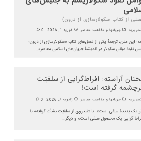
امل نفوذ سکولاریسم به جنبش‌های
لامی
صلی از کتاب سکولارسازی از درون)
ریریه
جریانها و مذاهب معاصر
فوریه 1, 2026
0
ه: این متن، ترجمهٔ یکی از فصل‌های کتاب «سکولارسازی از درون؛
سی نفوذ مبانی سکولار در اندیشهٔ جریان‌های اسلامی معاصر»
...
نان آراسته: افراط‌گرایی از سلفیّت
چشمه گرفته است!
ریریه
جریانها و مذاهب معاصر
ژانویه 7, 2026
0
لُو یک پدیدهٔ سلفی است»، یا «تندروی از سلفیّت نشأت گرفته» یا
راط گرایی یک محصول سلفی است» و دیگر
...