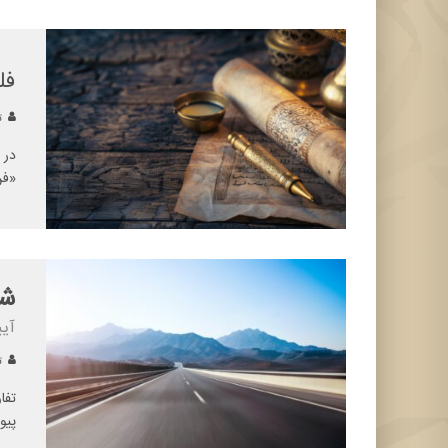
فل
تح
در 
«فن
شو
آیی
تح
تفا
پیو