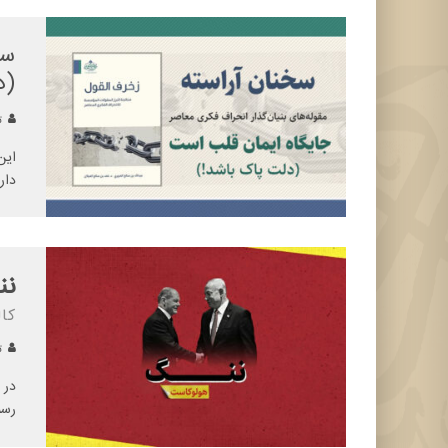
سخ
(د
تح
این
دار
نن
کا
تح
در 
رسم