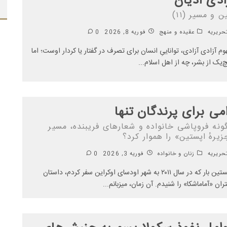
ادی ادیان
ن و مسیر (۱۱)
ریریه
عقیده و منهج
فوریه 8, 2026
0
وم آزادی آزادی، تواناییِ انسان برای تصرف در گفتار یا کردار اوست؛ اما
‌یک از بشر، چه از اهل اسلام
...
می برای پرندگان تنها
ونه فروپاشی خانواده و شعارهای فریبنده، مسیر
یرهٔ اپستین» را هموار کرد؟
ریریه
زنان و خانواده
فوریه 3, 2026
0
نخستین بار که در سال ۲۰۱۱ به شهر اودسای اوکراین سفر کردم، داستان
ران «آماماشکا» را شنیدم. آن زمان، میزبانم
...