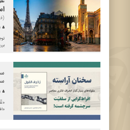
عو
اس
(ف
تح
توج
برر
سخ
سر
تح
«غُ
«اف