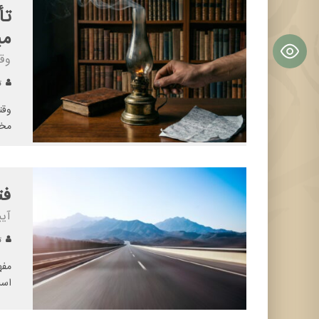
تأ
می
وق
تح
وقت
مخص
فت
آیی
تح
مفه
است