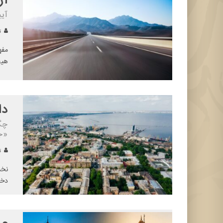
آز
آیی
تح
مفه
هیچ
دا
چگ
«جز
تح
دخت