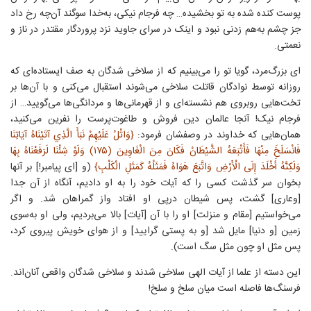
پوست کنده شده به تو بخشیده… چه فرجام نیکی، به‌خدا سوگند آن‌چه رخ داد
جز چشم به‌هم زدنی نبود و اینک در سرای جاوید نزد پروردگار مقتدر در ناز و
نعمتی.
ای بزرگ‌مرد، گویا تو را می‌بینیم که از سلاخی شدگان به صف ایستاده‌ای که
روزانه توسط نوادگان قاتلت سلاخی می‌شوند استقبال می‌کنی و با آن‌ها بر
تخت‌هایی روبروی هم نشسته‌ای و از قهرمانی‌ها و مردانگی‌ها می‌گویید… از
فرجام نیک! آنجا عالمان دین فروش و طاغوت‌پرست را نفرین می‌کنید،
همان‌هایی که خداوند در وصفشان فرمود:
{وَاتْلُ عَلَيْهِمْ نَبَأَ الَّذِي آتَيْنَاهُ آيَاتِنَا
فَانْسَلَخَ مِنْهَا فَأَتْبَعَهُ الشَّيْطَانُ فَكَانَ مِنَ الْغَاوِينَ (۱۷۵) وَلَوْ شِئْنَا لَرَفَعْنَاهُ بِهَا
وَلَكِنَّهُ أَخْلَدَ إِلَى الْأَرْضِ وَاتَّبَعَ هَوَاهُ فَمَثَلُهُ كَمَثَلِ الْكَلْبِ}
(و [ای پیامبر!] بر آنها
بخوان سر گذشت کسی را که آیات خود را به او دادیم، آنگاه از آن جدا
[وعاری] گشت، پس شیطان درپی او افتاد واز گمراهان شد. و اگر
می‌خواستیم [مقام و منزلت] او را با آن [آیات] بالا می‌بردیم، ولی او به‌سوی
زمین [و دنیا] مایل شد [و به پستی گرایید] و از هوای خویش پیروی کرد،
پس مثل او چون مثل سگ است).
این دسته از علما از آیات الهی سلاخی شدند و سلاخی شدگان واقعی آنان‌اند.
فرسنگ‌ها فاصله است میان سلخ و سلخ!