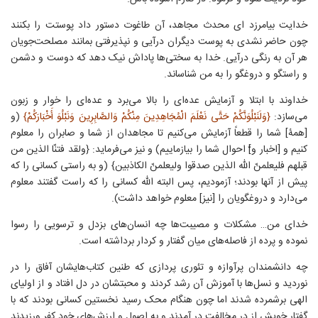
خدایت بیامرزد ای محدث مجاهد، آن طاغوت دستور داد پوستت را بکنند
چون حاضر نشدی به پوست دیگران درآیی و نپذیرفتی بمانند مصلحت‌جویان
هر آن به رنگی درآیی. خدا به سختی‌ها پاداش نیک دهد که دوست و دشمن
و راستگو و دروغگو را به من شناساند.
خداوند با ابتلا و آزمایش عده‌ای را بالا می‌برد و عده‌ای را خوار و زبون
می‌سازد:
{وَلَنَبْلُوَنَّكُمْ حَتَّى نَعْلَمَ الْمُجَاهِدِينَ مِنْكُمْ وَالصَّابِرِينَ وَنَبْلُوَ أَخْبَارَكُمْ}
(و
[همۀ] شما را قطعاً آزمایش می‌کنیم تا مجاهدان از شما و صابران را معلوم
کنیم و [اخبار و]ّ احوال شما را بیازماییم) و نیز می‌فرماید: {ولقد فتنّا الذين من
قبلهم فليعلمنّ الله الذين صدقوا وليعلمنّ الكاذبين} (و به راستی کسانی را که
پیش از آنها بودند؛ آزمودیم، پس البته الله کسانی را که راست گفتند معلوم
می‌دارد و دروغگویان را [نیز] معلوم خواهد داشت).
خدای من… مشکلات و مصیبت‌ها چه انسان‌های بزدل و ترسویی را رسوا
نموده و پرده از فاصله‌های میان گفتار و کردار برداشته است.
چه دانشمندان پرآوازه‌ و تئوری پردازی که طنین کتاب‌هایشان آفاق را در
نوردید و نسل‌ها با آموزش آن رشد کردند و محبتشان در دل افتاد و از اولیای
الهی برشمرده شدند اما چون هنگام محک رسید نخستین کسانی بودند که با
گفتار خویش از در مخالفت در آمدند و به اصول و ارزش‌های خود کفر ورزیدند