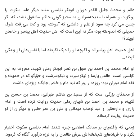
عالم و محدث جلیل القدر دوران ابوبکر نابلسی مانند دیگر علما سکوت را
برنگزید، و همراه با مدیحه‌سرایان به مجیز گویی حاکم مشغول نشد، که اگر
چنین می کرد چه سود از علم و دانشی که آموخته بود و کجا می‌رفت شرف
حدیثی که اندوخته بود؛ مگر نه این است که اهل حدیث اهل پیامبر و خاصان
اویند؟!
اهل حدیث اهل پیامبر‌اند و اگرچه او را درک نکردند اما با نفس‌های او زندگی
کردند…
او امام محمد بن احمد بن سهل بن نصر ابوبکر رملی شهید، معروف به ابن
نابلسی است. عالمی پارسا و نیکوسیرت و نیکوسرشت و حق‌گو که در حدیث و
فقه امام دوران بود؛ روزه‌دار روز که نزد عام و خاص جایگاه ویژه‌ای داشت.
از محدثان بزرگی است که از سعید بن هاشم طبرانی، محمد بن حسن بن
قتیبه، و محمد بن احمد بن شیبان رملی حدیث روایت کرده است و امام
رازی و دارقطنی و عبدالوهاب میدانی و علی بن عمر حلبی و دیگران از او
حدیث روایت کرده‌اند.
زمانی که رافضیان بر ممالک اسلامی چیره شدند امام نابلسی سکوت اختیار
نکرد و با فریادهای شجاعانه‌اش عرش ظالمان را به لرزه درآورد آنگاه که فرمود: