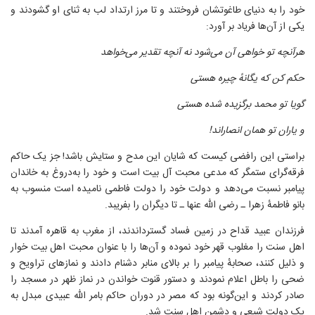
خود را به دنیای طاغوتشان فروختند و تا مرز ارتداد لب به ثنای او گشودند و
یکی از آن‌ها فریاد بر آورد:
هرآنچه تو خواهی آن می‌شود نه آنچه تقدیر می‌خواهد
حکم کن که یگانهٔ چیره هستی
گویا تو محمد برگزیده شده هستی
و یاران تو همان انصار‌اند!
براستی این رافضی کیست که شایان این مدح و ستایش باشد! جز یک حاکم
فرقه‌گرای ستمگر که مدعی محبت آل بیت است و خود را به‌دروغ به خاندان
پیامبر نسبت می‌دهد و دولت خود را دولت فاطمی نامیده است منسوب به
بانو فاطمهٔ زهرا ـ رضی الله عنها ـ تا دیگران را بفریبد.
فرزندان عبید قداح در زمین فساد گسترداندند، از مغرب به قاهره آمدند تا
اهل سنت را مغلوب قهر خود نموده و آن‌ها را با عنوان محبت اهل بیت خوار
و ذلیل کنند، صحابهٔ پیامبر را بر بالای منابر دشنام دادند و نمازهای تراویح و
ضحی را باطل اعلام نمودند و دستور قنوت خواندن در نماز ظهر در مسجد را
صادر کردند و این‌گونه بود که مصر در دوران حاکم بامر الله عبیدی مبدل به
یک دولت شیعی و دشمن اهل سنت شد.