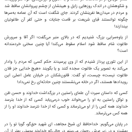
و شکوهشان در اندک روزهایی زایل و هیبتشان از چشم پیروانشان ساقط شد
و مردم در میدان‌ها نفرینشان کردند. جای شگفت است که آن عمامه به‌سرها
چگونه توانستند قبای شریعت بر قامت جنایات و حتی کفر آن طاغوتیان
بیندازند!
از یاوه‌سرایی بزرگ شنیدیم که در بالای منبر می‌گفت؛ اگر آقا و سرورش
طاغوت شام ساقط شود اسلام سقوط می‌کند! آیا چنین سخنی خردمندانه‌
است؟
از این تئوری پرداز شنیدم که از وی پرسیدند حکم کسی که مردم را وادار
می‌کند به تصویر یک طاغوت سجده کنند و یا بگویند «هیچ خدایی جز فلان
طاغوت نیست» چیست، او گفت: قانون‌شکنان در خیابان عامل اصلی این
رویدادها هستند، اگر در خانه می‌نشستند چنین حادثه‌ای رخ نمی‌داد!
کسی که داستان سیرت آن علمای راستین در بزرگداشت خداوند و حسن ظن
و توکل راستین به او را می‌خواند خوب درمی‌یابد کسی که از خدا بترسد
خداوند همه کس را از او می‌ترساند و کسی که از خدا نترسد خداوند او را از
همه کس می‌ترساند.
در پایان می‌گویم: خداحافظ ای شیخ مجاهد، ای شهید حق‌گو، گویا تو را در
بهشت و در زیر عرش رحمان می‌بینم در حالی‌که خداوند پوستی بهتر از آن