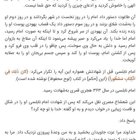
الهی را خاموش کردید و ادعای چیزی را کردید که حق شما نیست.
آن طاغوت دستور داد امام را در روز نخست در شهر بگردانند و در روز دوم او
را به‌شدت شلاق بزنند و در روز سوم دستور داد یک قصاب یهودی پوست او را
زنده زنده بکند. آن یهودی از سر شروع کرد و تا اینکه به صورت امام رسید،
امام اما خدا را یاد می‌کرد و صبر پیشه می‌نمود تا اینکه آن سلاخ به بازوان
امام رسید و دلش به حال وی سوخت، پس چاقو را در قلب وی فرو کرد و
پس از کشتن امام، پوست او را کند و سپس جسم بی‌جان او را به صلابه
آویخت.
امام نابلسی قبل از شهادتش همواره این آیه را تکرار می‌کرد:
{كانَ ذَلِك فِي
الْكِتَابِ مَسْطُوراً}
(این [حکم] در کتاب (لوح محفوظ) نوشته شده است).
امام نابلسی در سال ۳۶۳ هجری قمری به‌شهادت رسید.
ابن شعشاع مصری نقل می‌کند که پس از شهادت امام نابلسی او را در شکل
و قامت زیبایی در خواب دیدم و به او گفته: خدا با تو چه کرد؟
پاسخ داد:
خداوند مرا عزت جاویدان بخشید و به من وعدهٔ پیروزی نزدیک داد. مرا به
خود نزدیک نمود و فرمود: در کنارم آسوده باش.